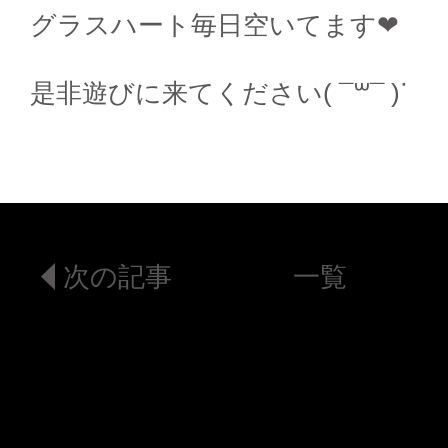
グラスハート毎日空いてます❤︎
是非遊びに来てください( ¯꒳​¯ )ᐝ
次の記事
一覧