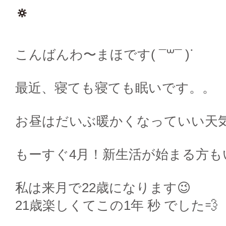
🔅
こんばんわ〜まほです( ¯꒳​¯ )ᐝ
最近、寝ても寝ても眠いです。。
お昼はだいぶ暖かくなっていい天気
もーすぐ4月！新生活が始まる方も
私は来月で22歳になります😉
21歳楽しくてこの1年 秒 でした‪‪💨