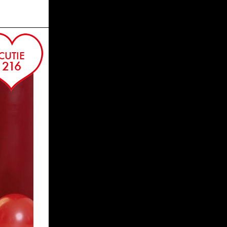
SORA
CUTIE
216
AYAKA