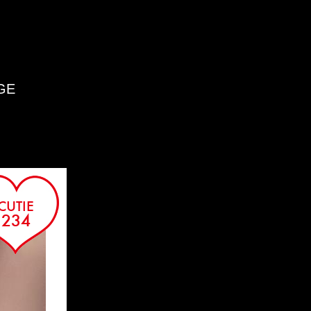
GE
AI
CUTIE
234