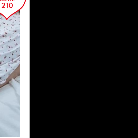
210
MAIKO