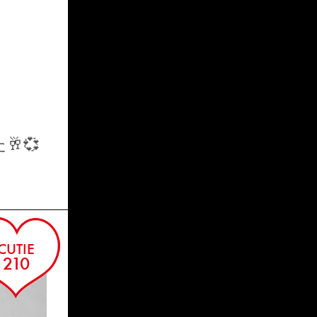
MEGUMI
💞
CUTIE
210