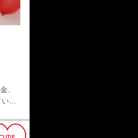
、金、
IORI
てい…
CUTIE