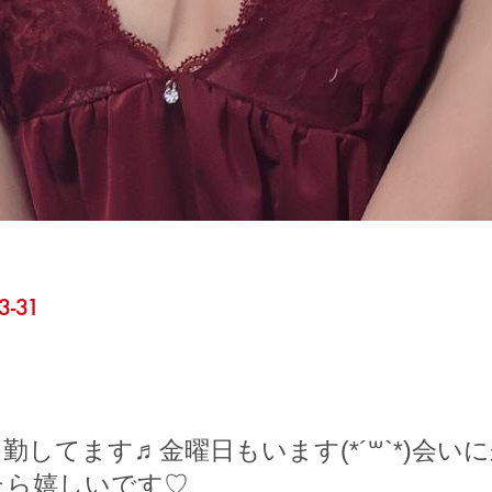
3-31
勤してます♬金曜日もいます(*´꒳`*)会い
たら嬉しいです♡