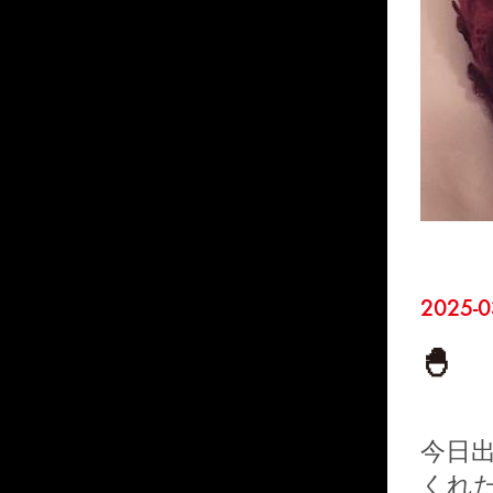
2025-0
🐣
今日出
くれ