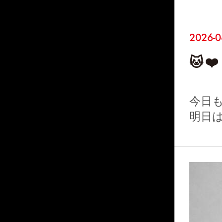
2026-0
🐱❤️
今日も
明日
す！