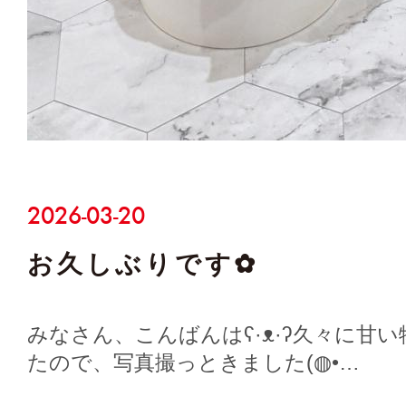
2026-03-20
お久しぶりです✿
みなさん、こんばんはʕ⁠·⁠ᴥ⁠·⁠ʔ久々に
たので、写真撮っときました(⁠◍⁠•⁠…