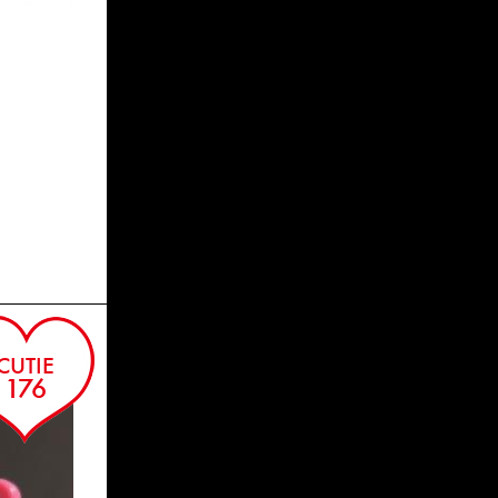
CUTIE
176