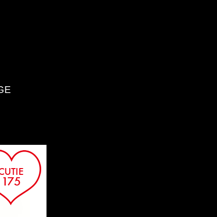
GE
CUTIE
175