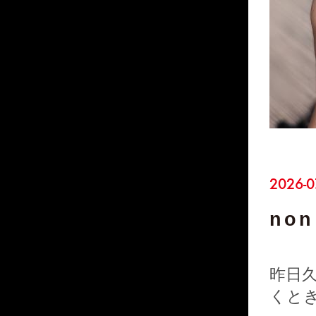
2026-0
non 
昨日
くと