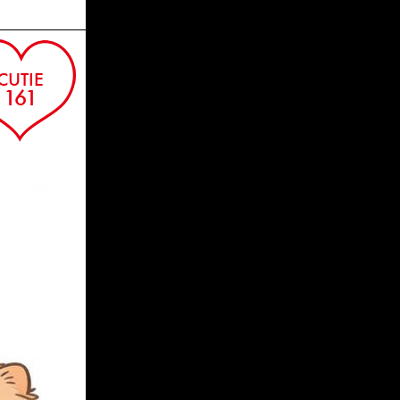
CUTIE
161