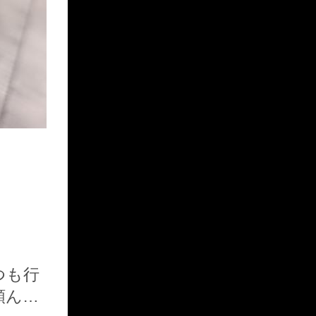
つも行
頼んじ