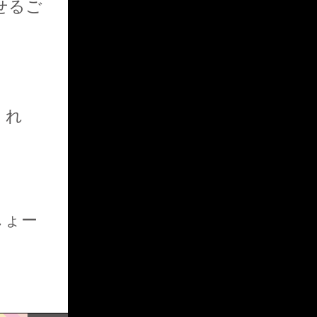
せるご
CUTIE BLOG ME
くれ
OFFICIAL SITE
しょー
BLOG TOP PAGE