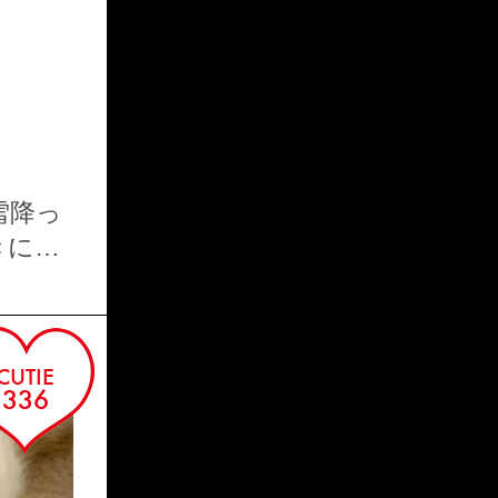
SORA
雪降っ
きに少
CUTIE
336
AYAKA