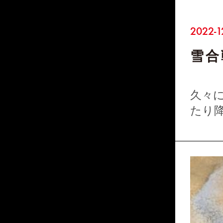
2022-1
雪合
久々
たり
し雪