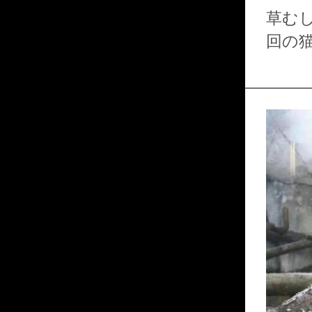
草む
回の猫
猫…