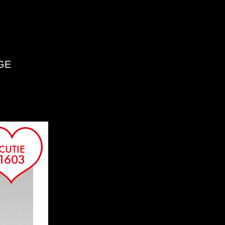
GE
AI
CUTIE
1603