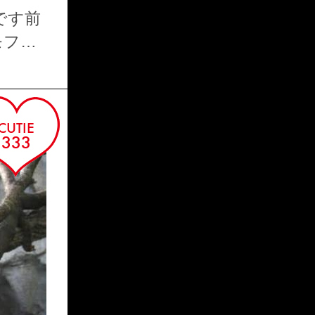
KIYOKA
です前
モフの
CUTIE
333
CUTIE BLOG ME