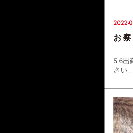
2022-0
お察
5.
さい
出…