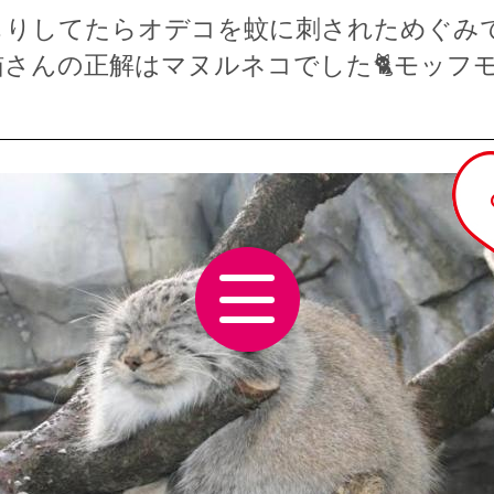
しりしてたらオデコを蚊に刺されためぐみ
さんの正解はマヌルネコでした🐈️モッフ