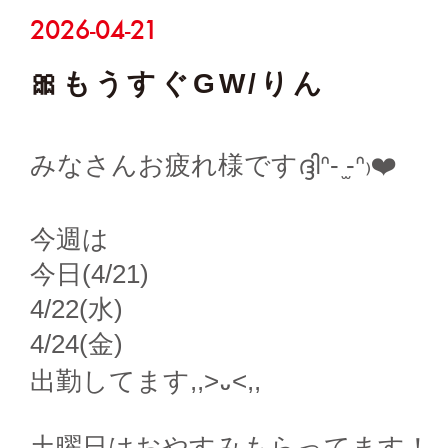
2026-04-21
🎀もうすぐGW/りん
みなさんお疲れ様ですദ്ദിᐢ- ̫-ᐢ₎❤️
今週は
今日(4/21)
4/22(水)
4/24(金)
出勤してます,,>᎑<,,
土曜日はおやすみもらってます！