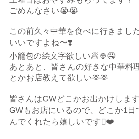
ごめんなさい😭😭
この前久々中華を食べに行きまし
いいですよね〜❣️
小籠包の絵文字欲しい🥟👲🤤
あとあと、皆さんの好きな中華料
とかお店教えて欲しい🫶🫶
皆さんはGWどこかお出かけしますか,,⁃
GWもお店にいるので、どこか1日
んでくれたら嬉しいです🫪❤️