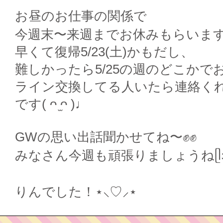
お昼のお仕事の関係で
今週末〜来週までお休みもらいます₍ ᐢ. ̫
早くて復帰5/23(土)かもだし、
難しかったら5/25の週のどこかでお
ライン交換してる人いたら連絡く
です( ᴖ ̫ᴖ )♩
GWの思い出話聞かせてね〜✊✊
みなさん今週も頑張りましょうねᥫᩣ ́
りんでした！⋆⸜♡⸝‍⋆