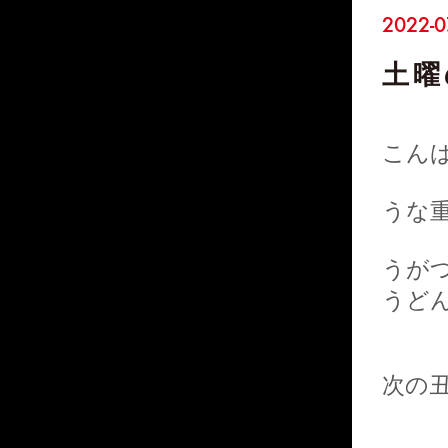
2022-0
土曜
こん
うな
うが
うど
次の