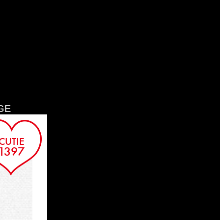
KUROKO
SORA
GE
CUTIE
1397
AYAKA