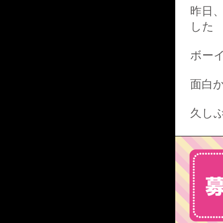
昨日
した
ボー
面白
久し