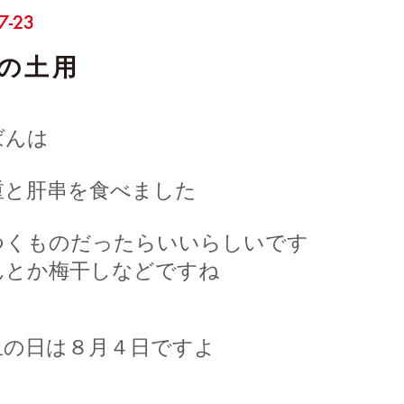
7-23
の土用
ばんは
重と肝串を食べました
つくものだったらいいらしいです
んとか梅干しなどですね
丑の日は８月４日ですよ