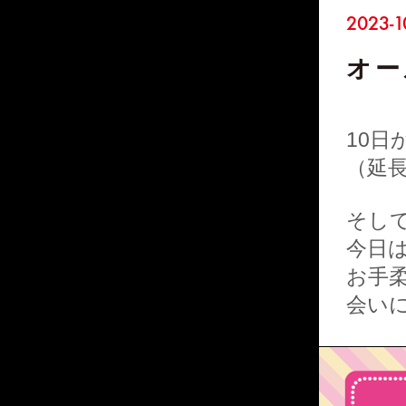
2023-1
オー
10日
（延
そして
今日
お手柔
会い