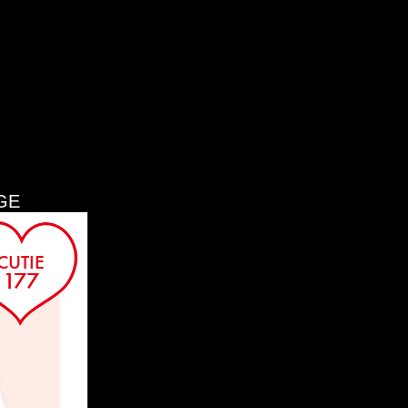
SORA
AYAKA
GE
CUTIE
IORI
177