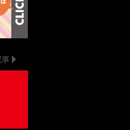
YUKI
記事
MOMO
MITUKI