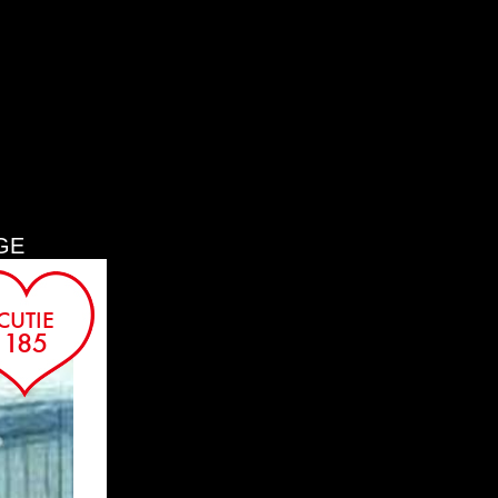
SORA
GE
CUTIE
AYAKA
185