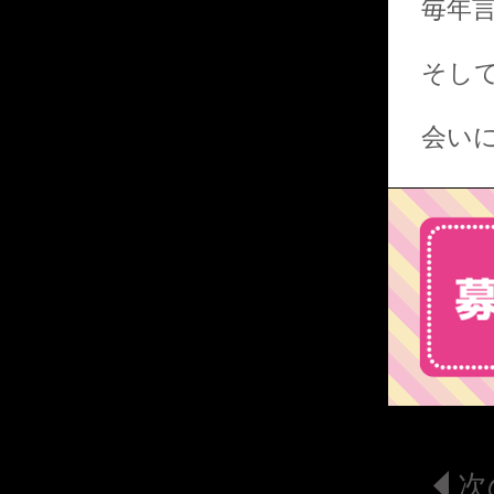
毎年
そして
会い
次