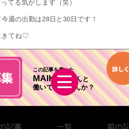
言ってる気がします（笑）
今週の出勤は28日と30日です！
にきてね♡
この記事を書いた
MAIKO
ちゃんと
働いてみませんか？
の記事
一覧
前の