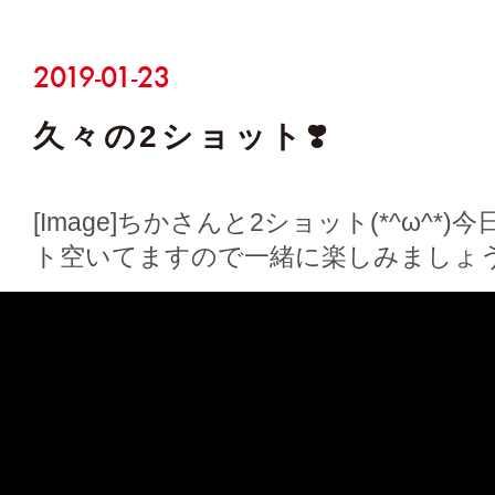
2024-01-09
🐲
🎍𝐻𝑎𝑝𝑝𝑦𝑁𝑒𝑤𝑌𝑒𝑎𝑟·͜·🎍今年も
くお願いします🙇‍♀️💕みなさんにと…