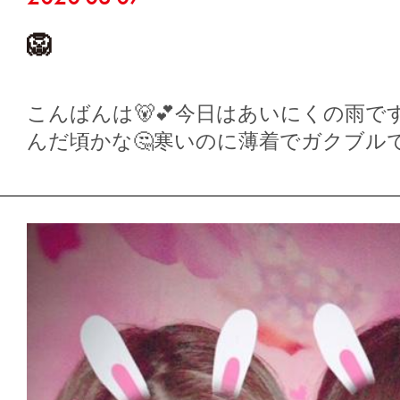
🦁
こんばんは🐻💕今日はあいにくの雨で
んだ頃かな🤔寒いのに薄着でガクブル
20…