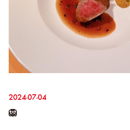
インフルエンザ🦠
年始からインフルエンザめちゃくちゃ
(´；ω；`)怖いので手洗いうがいして