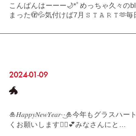
2024-07-04
🦁
こんばんはーーー🌙*ﾟめっちゃ久々のb