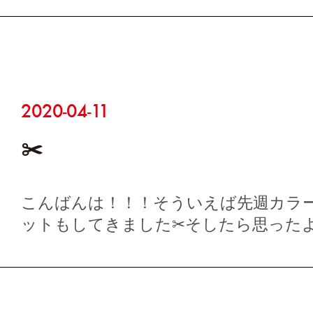
まった🫣💦気付けば7月𝚂𝚃𝙰𝚁𝚃