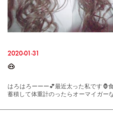
2020-01-31
🐽
はろはろーーー💕最近太った私です🦍
蓄積して体重計のったらオーマイガーな
張…