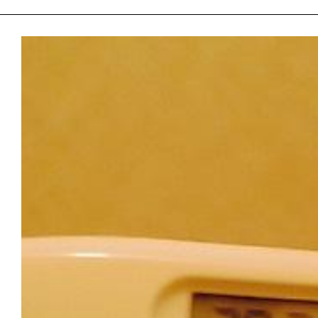
2023-09-08
🐴
こんばんみーーー🌙*ﾟあっという間に
🔥9月だけどもまだ暑いですねー😮‍💨