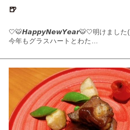
🍺
🤍🐯𝙃𝙖𝙥𝙥𝙮𝙉𝙚𝙬𝙔𝙚𝙖𝙧🐯🤍明けました(っ’
今年もグラスハートとわた…