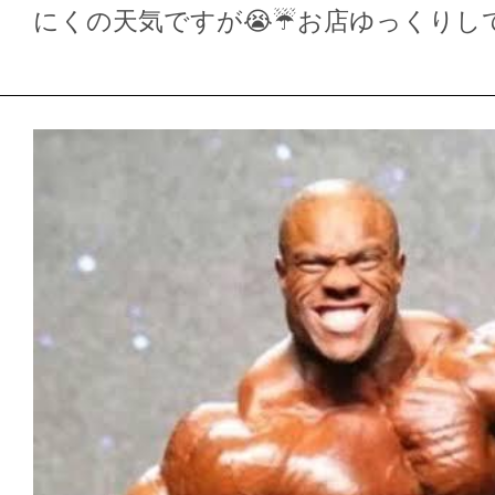
にくの天気ですが😭☔️お店ゆっくりし
遊…