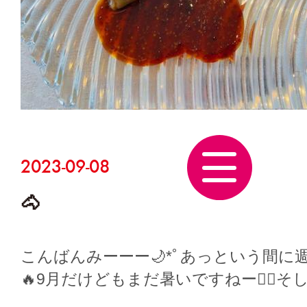
こんばんはー🌙*ﾟ気付けば2月も半分過ぎ
1ヶ月の早さにびっくり〜🫣最近イン
も…