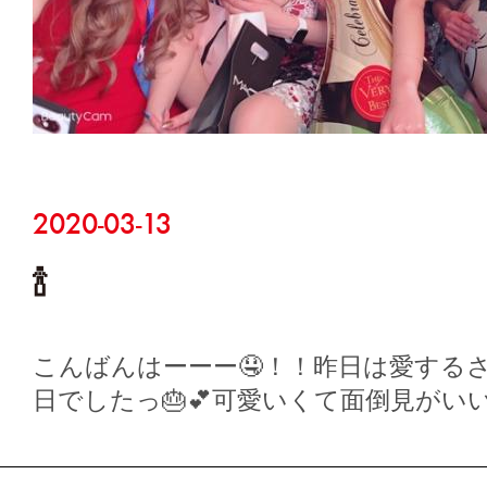
2020-03-13
🍾
こんばんはーーー🤤！！昨日は愛する
日でしたっ🎂💕可愛いくて面倒見がい
ちさ…