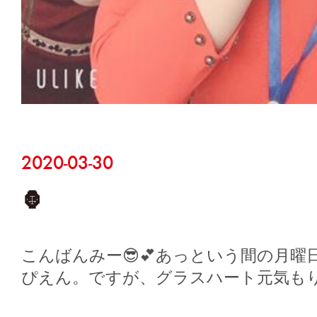
2020-03-30
🦍
こんばんみー😎💕あっという間の月曜
ぴえん。ですが、グラスハート元気も
てま…