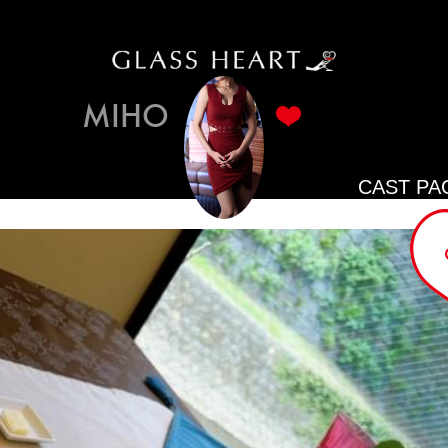
MIHO
CAST PA