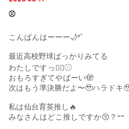
⚾️
こんばんはーーー🌙*ﾟ
最近高校野球ばっかりみてる
わたしですっ💁‍♀️⚾︎
おもろすぎてやばーい🫣
次はもう準決勝だよ〜🥹ハラドキ
私は仙台育英推し🔥