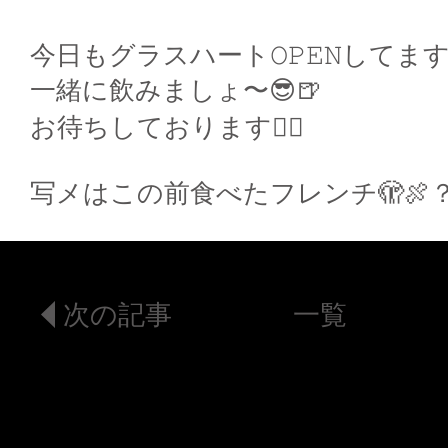
今日もグラスハート𝙾𝙿𝙴𝙽してま
一緒に飲みましょ〜😎🍺
お待ちしております🙇‍♀️
写メはこの前食べたフレンチ🫣🍖
次の記事
一覧